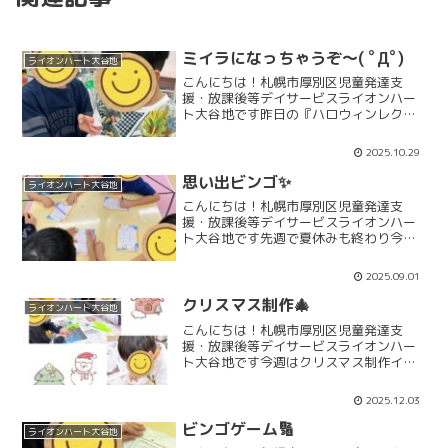
ミイラになっちゃうぞ～( ﾟДﾟ)
ライオンハート大谷地
こんにちは！札幌市厚別区児童発達支
援・放課後等デイサービスライオンハー
ト大谷地です昨日の『ハロウィンレク』
は、なんと！！みんなでミイラになっち
ゃいました💦トイレットペーパーを身体
2025.10.29
に巻いていき、どのチームが先にミイラ
になれるか競う【ミイラ巻き...
思い出ビンゴ✨
ライオンハート大谷地
こんにちは！札幌市厚別区児童発達支
援・放課後等デイサービスライオンハー
ト大谷地です先週で夏休みも終わり今日
から９月が始まりましたね子どもたちは
まだまだ学校生活の時のリズムに戻り切
2025.09.01
れていない様子が見られています💦無理
せず少しずつ以前の生活リズ...
クリスマス制作🎄
ライオンハート大谷地
こんにちは！札幌市厚別区児童発達支
援・放課後等デイサービスライオンハー
ト大谷地です今週はクリスマス制作イベ
ントです！12月と言えばクリスマ
ス・・・みんなサンタさんに何お願いし
2025.12.03
ようかワクワクな毎日です😳💭🫶🏻ライ
オンハートではクリスマスに向け...
ビンゴゲーム🔢
ライオンハート大谷地