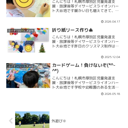
こんにちは！札幌市厚別区児童発達支
援・放課後等デイサービスライオンハー
ト大谷地です暖かい日も増えてきて、少
しづつ春らしさを感じられる季節になっ
てきましたね🌸さて、今週のイベント活
2026.04.17
動では「ビンゴゲーム」をしました！そ
れぞれ自分の好きなもの(食...
折り紙リース作り🎄
ライオンハート大谷地
こんにちは！札幌市厚別区児童発達支
援・放課後等デイサービスライオンハー
ト大谷地です昨日のクリスマス制作は、
折り紙でリースを制作しました✨折り方
はとても簡単ですが、組立てになると少
2025.12.04
し難しいんですよね・・・💦ですが、お
友だち同士で教え合いながら...
カードゲーム！負けないぞ(*^-
ライオンハート大谷地
^*)
こんにちは！札幌市厚別区児童発達支
援・放課後等デイサービスライオンハー
ト大谷地です学校や幼稚園のある生活リ
ズムにも少しずつ慣れてきてライオンハ
2026.05.18
ートのお友だちは元気に遊ぶ姿を見せて
くれていますよ(^^♪最近お友だちの間で
ポケモンカードゲームが...
外遊び🌞