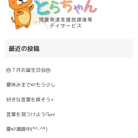
最近の投稿
🎂７月お誕生日会🎂
夏休みまで🍉もう少し
好きな言葉を探そう⭐
言葉を見つけよう🔍👀
夏🍉満喫中(*^-^*)