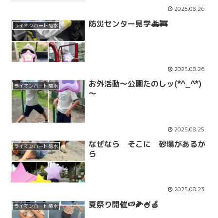
2025.08.26
防災センター見学🚑🚒
ライオンハート菊水
2025.08.26
お外活動～公園たのしッ(*^_^*)
ライオンハート菊水
～
2025.08.25
なぜなら そこに 砂場があるか
ライオンハート菊水
ら
2025.08.23
夏祭り開催🍉🌽🍧🍎
ライオンハート菊水