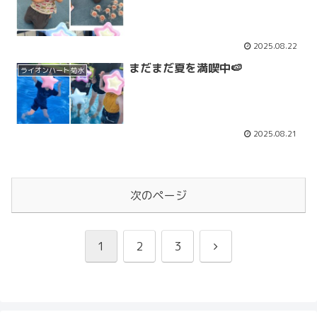
2025.08.22
まだまだ夏を満喫中🍉
ライオンハート菊水
2025.08.21
次のページ
次
1
2
3
へ