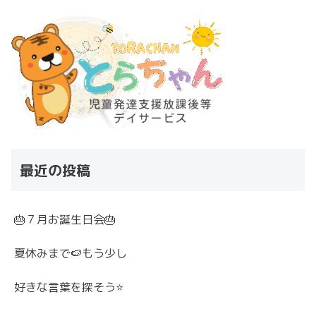
最近の投稿
🎂７月お誕生日会🎂
夏休みまで🍉もう少し
好きな言葉を探そう⭐