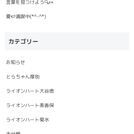
言葉を見つけよう🔍👀
夏🍉満喫中(*^-^*)
カテゴリー
お知らせ
とらちゃん厚別
ライオンハート大谷地
ライオンハート美香保
ライオンハート菊水
未分類