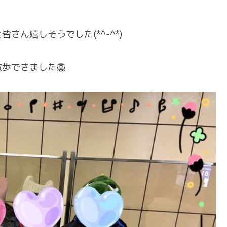
ん嬉しそうでした(*^-^*)
歩できました🦁