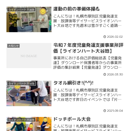
運動の前の準備体操💪
ライオンハート大谷地
こんにちは！札幌市厚別区児童発達支
援・放課後等デイサービスライオンハー
ト大谷地です先週末は雪がすごく道路の
雪山もとっても大きくなりました⛄外に
出る時はいつも以上に安全確認をして気
2026.02.02
を付けていきましょうね！先週のイベン
ト活動『大網駅伝』みんな最...
令和７年度児童発達支援事業所評
お知らせ
価【ライオンハート大谷地】
事業所における自己評価総括表【児童発
達】ダウンロード保護者等からの事業所
評価の集計結果【児童発達】ダウンロー
ド事業者用自己評価結果【児童発達】ダ
2026.03.30
ウンロード
タオル綱引き!(^^)!
ライオンハート大谷地
こんにちは！札幌市厚別区児童発達支
援・放課後等デイサービスライオンハー
ト大谷地です昨日のイベントでは『片足
タオル綱引きゲーム』をしました✨片足
で立ってバランスをとるのも大変です
2025.09.04
が、そこにタオルを持ってお互い引っ張
り合うとなるとさらに大変にな...
ドッチボール大会
ライオンハート大谷地
こんにちは！札幌市厚別区児童発達支
援・放課後等デイサービスライオンハー