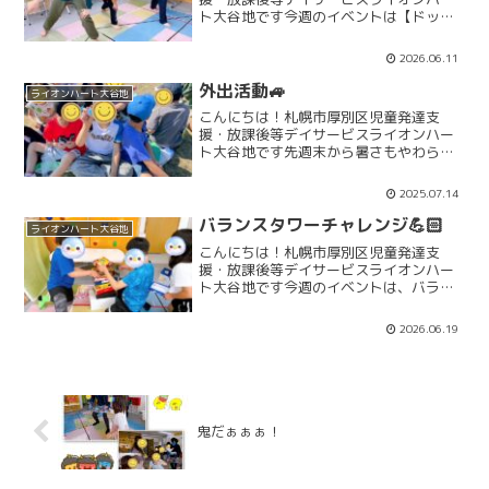
ト大谷地です今週のイベントは【ドッチ
ボール大会】です🤾🏻‍♂️みんなでハンドド
ッチボールを行なっていますよ🔥イベン
2026.06.11
ト前には、怪我なく参加できるよう、み
んなでしっかりと柔軟...
外出活動🚙
ライオンハート大谷地
こんにちは！札幌市厚別区児童発達支
援・放課後等デイサービスライオンハー
ト大谷地です先週末から暑さもやわらい
で過ごしやすい日が続いていますね(^^♪
先週の12日㈯は北広島にある駄菓子屋さ
2025.07.14
んへ買い物体験に行った後、近くの公園
で遊んできました🚙久...
バランスタワーチャレンジ💪🏻
ライオンハート大谷地
こんにちは！札幌市厚別区児童発達支
援・放課後等デイサービスライオンハー
ト大谷地です今週のイベントは、バラン
スタワーチャレンジを行なっています♪チ
ームに分かれて、制限時間内にいろんな
2026.06.19
箱を積み上げていくルールです！始まる
前にチームのお友だちと相...
鬼だぁぁぁ！