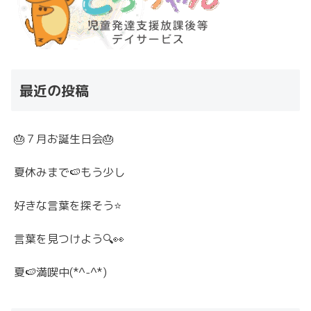
最近の投稿
🎂７月お誕生日会🎂
夏休みまで🍉もう少し
好きな言葉を探そう⭐
言葉を見つけよう🔍👀
夏🍉満喫中(*^-^*)