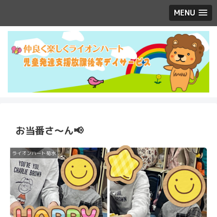
MENU
お当番さ～ん📢
ライオンハート菊水