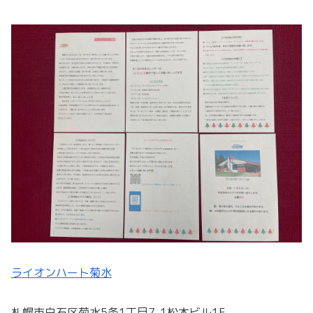
ライオンハート菊水
札幌市白石区菊水5条1丁目7-1松本ビル1F