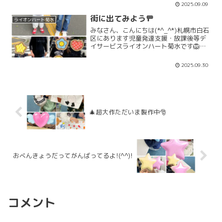
症状の児童が増えました💦ライオンハー
2025.09.09
ト菊水でも、手洗いや換気を行っていま
す。いっぱい体を...
街に出てみよう🚥
ライオンハート菊水
みなさん、こんにちは(*^_^*)札幌市白石
区にあります児童発達支援・放課後等デ
イサービスライオンハート菊水です🦁先
日、みんなで交通安全クイズをして、横
断歩道の渡り方を学習しました。今度
2025.09.30
は、実際外に出て横断歩道を渡りました
よ！！「9月活動」...
🎄超大作ただいま製作中🎅
おべんきょうだってがんばってるよ!(^^)!
コメント