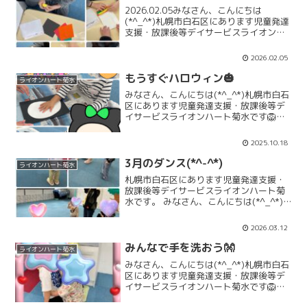
2026.02.05みなさん、こんにちは
(*^_^*)札幌市白石区にあります児童発達
支援・放課後等デイサービスライオンハ
ート菊水です。みなさん上手に恵方巻を
作りました^o^とってもおいしそうです
2026.02.05
😋‼️「2月活動」「2月お知らせ」ライオ
ンハー...
もうすぐハロウィン🎃
ライオンハート菊水
みなさん、こんにちは(*^_^*)札幌市白石
区にあります児童発達支援・放課後等デ
イサービスライオンハート菊水です🦁も
うすぐみんなが大好きなハロウィンです
ね🎃今月の製作のオバケも皆さんとても
2025.10.18
上手に作ってくれています👻可愛いオバ
ケに美味しいお菓...
3月のダンス(*^-^*)
ライオンハート菊水
札幌市白石区にあります児童発達支援・
放課後等デイサービスライオンハート菊
水です。 みなさん、こんにちは(*^_^*)
札幌市白石区にあります児童発達支援・
放課後等デイサービス ライオンハート菊
2026.03.12
水です。 今週は、中学校が卒業式を迎え
ますね。昨...
みんなで手を洗おう👐
ライオンハート菊水
みなさん、こんにちは(*^_^*)札幌市白石
区にあります児童発達支援・放課後等デ
イサービスライオンハート菊水です🦁週
明けより、発熱、咳、くしゃみ、鼻水の