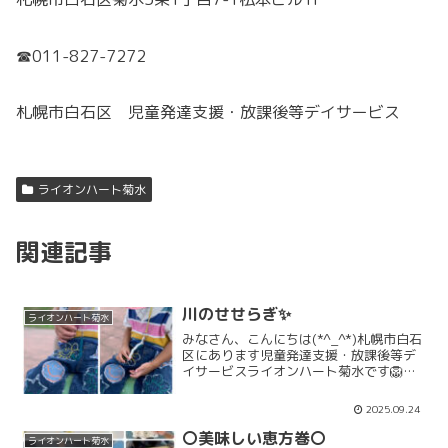
☎011-827-7272
札幌市白石区 児童発達支援・放課後等デイサービス
ライオンハート菊水
関連記事
川のせせらぎ✨
ライオンハート菊水
みなさん、こんにちは(*^_^*)札幌市白石
区にあります児童発達支援・放課後等デ
イサービスライオンハート菊水です🦁お
天気も良かったこの日、川べりをみんな
でお散歩に行きました。お散歩中の休憩
2025.09.24
タイムに、豊平川のせせらぎを聞きなが
ら癒しの時間にも...
〇美味しい恵方巻〇
ライオンハート菊水