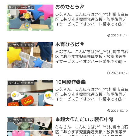
オンハート菊水では、一緒に子どもたち
と活動して頂ける...
おめでとう🎉
ライオンハート菊水
みなさん、こんにちは(*^_^*)札幌市白石
区にあります児童発達支援・放課後等デ
イサービスライオンハート菊水です🦁こ
の画像は、みんなの前で表彰された時を
パチリ📸なんの表彰されたと思います
2025.11.14
か？トイレトレーニング卒業の表彰です
👏👏大好きな救急車...
木育ひろば🌳
ライオンハート菊水
みなさん、こんにちは(*^_^*)札幌市白石
区にあります児童発達支援・放課後等デ
イサービスライオンハート菊水です🦁今
回は木育ひろば🌳に行って来ました🚙木
材の優しい遊具に触れて、楽しい時間に
2025.09.12
なりました(*^_^*)「9月活動」「9月お知
らせ」...
10月製作🎃👻
ライオンハート菊水
みなさん、こんにちは(*^_^*)札幌市白石
区にあります児童発達支援・放課後等デ
イサービスライオンハート菊水です🦁今
月の製作は「オバケを作ろう👻」です。
みんなそれぞれ顔の表情が豊かで、可愛
2025.10.10
いオバケが出来ましたよ👻「10月活動」
「10月お知ら...
🎄超大作ただいま製作中🎅
ライオンハート菊水
みなさん、こんにちは(*^_^*)札幌市白石
区にあります児童発達支援・放課後等デ