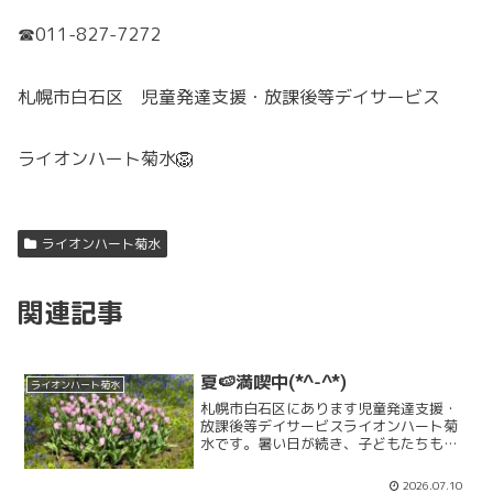
☎011-827-7272
札幌市白石区 児童発達支援・放課後等デイサービス
ライオンハート菊水🦁
ライオンハート菊水
関連記事
夏🍉満喫中(*^-^*)
ライオンハート菊水
札幌市白石区にあります児童発達支援・
放課後等デイサービスライオンハート菊
水です。暑い日が続き、子どもたちも公
園で水遊びが始まりました🎵季節を肌で
感じられる楽しい活動ですね(*^-^*)ライ
2026.07.10