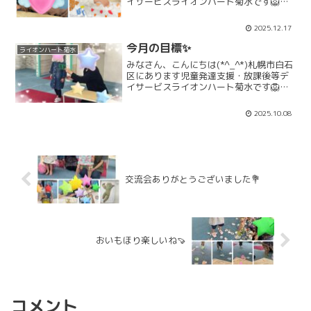
イサービスライオンハート菊水です🦁た
だいま児童全員で、超大作を製作中で
す！！完成が楽しみです🎵「12月活動」
2025.12.17
「12月お知らせ」「1月活動」「1月お知
らせ」ライオ...
今月の目標✨
ライオンハート菊水
みなさん、こんにちは(*^_^*)札幌市白石
区にあります児童発達支援・放課後等デ
イサービスライオンハート菊水です🦁毎
月ひとり、ひとりが、今月頑張りたい事
を考え、時には職員も一緒に考え目標を
2025.10.08
立てます。朝の会に発表し、帰りの会で
振り返ります。最...
交流会ありがとうございました💐
おいもほり楽しいね🍠
コメント