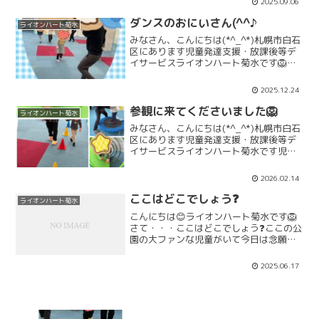
2025.09.06
た。公園にはすべり台、ブランコ。シー
ソーなど、楽しいも...
ダンスのおにいさん(^^♪
ライオンハート菊水
みなさん、こんにちは(*^_^*)札幌市白石
区にあります児童発達支援・放課後等デ
イサービスライオンハート菊水です🦁ラ
イオンハート菊水では、朝の会の後に、
月のダンスをします(^^♪今回は、体操の
2025.12.24
おにいさんならぬ、ダンスのお兄さん
が、みんなのお...
参観に来てくださいました🦁
ライオンハート菊水
みなさん、こんにちは(*^_^*)札幌市白石
区にあります児童発達支援・放課後等デ
イサービスライオンハート菊水です児童
のお母様が参観に来て下さいました🎵最
初はお母さんがいるのが嬉しくてべった
2026.02.14
りで甘えん坊さんでしたが途中からは元
気良く活動に参加...
ここはどこでしょう❓
ライオンハート菊水
こんにちは😊ライオンハート菊水です🦁
さて・・・ここはどこでしょう❓ここの公
園の大ファンな児童がいて今日は念願の
大好きな公園に来ることが出来ました✨
正解は・・・伏古公園でした💮ライオン
2025.06.17
ハート菊水でInstagramをはじめまし
た！！フォローし...