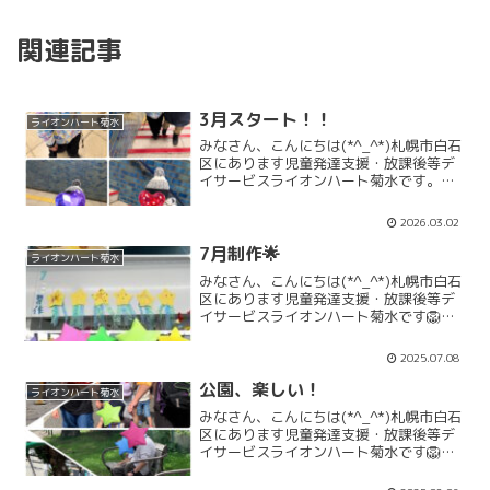
関連記事
3月スタート！！
ライオンハート菊水
みなさん、こんにちは(*^_^*)札幌市白石
区にあります児童発達支援・放課後等デ
イサービスライオンハート菊水です。映
画「8番出口」ご覧になった方も多いと思
います。子どもたちも「8番出口」を話題
2026.03.02
にすることもあるんです。先月の雪まつ
りで雪像にも...
7月制作🌟
ライオンハート菊水
みなさん、こんにちは(*^_^*)札幌市白石
区にあります児童発達支援・放課後等デ
イサービスライオンハート菊水です🦁昨
日は七夕でしたね🎋北海道は7/7七夕のと
ころもありますが、1ヶ月後の8/8に七夕
2025.07.08
をするところもあるんですよ🎋みんなで
星に願い...
公園、楽しい！
ライオンハート菊水
みなさん、こんにちは(*^_^*)札幌市白石
区にあります児童発達支援・放課後等デ
イサービスライオンハート菊水です🦁近
くの公園に、みんなで歩いていきました
よ仲良く手をつないで歩道を歩きまし