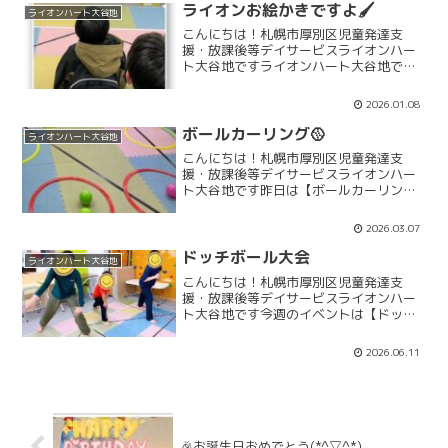
り組んでいきますよ🔥先週...
ライオンお絵かきですよ🖌
ライオンハート大谷地
こんにちは！札幌市厚別区児童発達支
援・放課後等デイサービスライオンハー
ト大谷地ですライオンハート大谷地で
は、帰りの準備が終わったら『帰りの
会』が始まります帰りの会の司会はお友
2026.01.08
だちが交代交代で行ってくれていますよ
♬帰りの会で何をするかは司会の...
ボールカーリング🥎
ライオンハート大谷地
こんにちは！札幌市厚別区児童発達支
援・放課後等デイサービスライオンハー
ト大谷地です昨日は【ボールカーリング
対決】をしました輪っかに向けてボール
を転がして入れていくゲーム!(^^)!力加減
2026.03.07
が難しく輪っかを通過してしまったり輪
っかまで届かなかっ...
ドッチボール大会
ライオンハート大谷地
こんにちは！札幌市厚別区児童発達支
援・放課後等デイサービスライオンハー
ト大谷地です今週のイベントは【ドッチ
ボール大会】です🤾🏻‍♂️みんなでハンドド
ッチボールを行なっていますよ🔥イベン
2026.06.11
ト前には、怪我なく参加できるよう、み
んなでしっかりと柔軟...
🎉お誕生日おめでとう(*^▽^*)