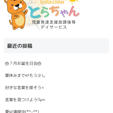
最近の投稿
🎂７月お誕生日会🎂
夏休みまで🍉もう少し
好きな言葉を探そう⭐
言葉を見つけよう🔍👀
夏🍉満喫中(*^-^*)