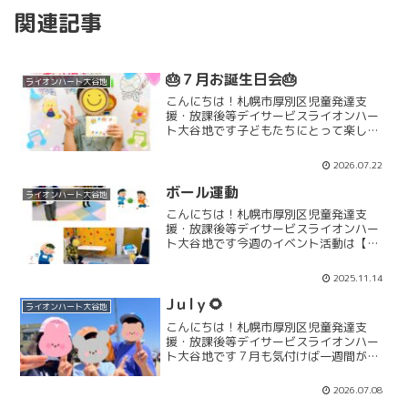
関連記事
🎂７月お誕生日会🎂
ライオンハート大谷地
こんにちは！札幌市厚別区児童発達支
援・放課後等デイサービスライオンハー
ト大谷地です子どもたちにとって楽しみ
な夏休みも、もうすぐですね🌻✨先週の
イベント【言葉をみつけよう】のほか
2026.07.22
に、誕生日会も行いました🎉みんなでお
祝いをした後は、主役のお友だ...
ボール運動
ライオンハート大谷地
こんにちは！札幌市厚別区児童発達支
援・放課後等デイサービスライオンハー
ト大谷地です今週のイベント活動は【ボ
ール運動】に取り組んでいます！チーム
内での戦略やコミュニケーションを意識
2025.11.14
しながら、ドッチボールやボール相撲な
どに取り組んでいますよ♪昨...
Jｕlｙ🌻
ライオンハート大谷地
こんにちは！札幌市厚別区児童発達支
援・放課後等デイサービスライオンハー
ト大谷地です７月も気付けば一週間が経
ちましたね！過ごしやすい気温の日が続
き、みんなも元気いっぱいに過ごしてま
2026.07.08
す♪さて！今月もさまざまなイベントに取