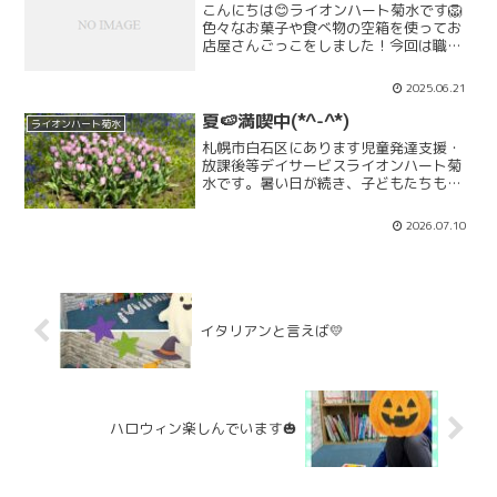
こんにちは😊ライオンハート菊水です🦁
色々なお菓子や食べ物の空箱を使ってお
店屋さんごっこをしました！今回は職員
がお店屋さんになり、子どもたちにはお
願いしたものを買ってきてもらいまし
2025.06.21
た！頑張って覚えたり職員に聞いたりし
ながらお買い物を行い、皆さ...
夏🍉満喫中(*^-^*)
ライオンハート菊水
札幌市白石区にあります児童発達支援・
放課後等デイサービスライオンハート菊
水です。暑い日が続き、子どもたちも公
園で水遊びが始まりました🎵季節を肌で
感じられる楽しい活動ですね(*^-^*)ライ
2026.07.10
オンハート菊水では、一緒に子どもたち
と活動して頂ける...
イタリアンと言えば💛
ハロウィン楽しんでいます🎃