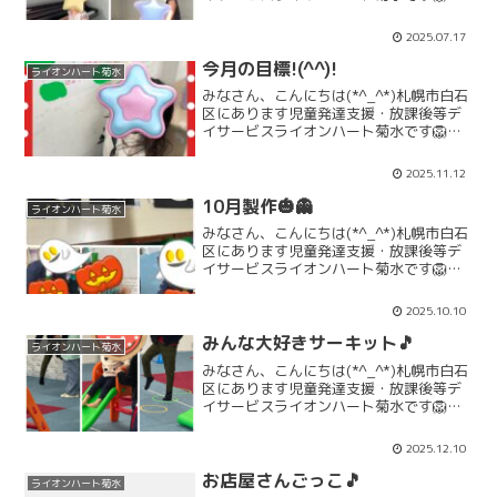
仲間の生活介護しろいしより、エレクト
ーンを譲り受けました👏👏👏リズム活動
2025.07.17
の幅が広がります。大切に使いたいと思
います。ありがと...
今月の目標!(^^)!
ライオンハート菊水
みなさん、こんにちは(*^_^*)札幌市白石
区にあります児童発達支援・放課後等デ
イサービスライオンハート菊水です🦁毎
月ラインオンハート菊水みんなの目標
と、個人目標を決めます。ひとりで考え
2025.11.12
るのが難しい時は、職員と一緒に考える
んですよ(*^-^...
10月製作🎃👻
ライオンハート菊水
みなさん、こんにちは(*^_^*)札幌市白石
区にあります児童発達支援・放課後等デ
イサービスライオンハート菊水です🦁今
月の製作は「オバケを作ろう👻」です。
みんなそれぞれ顔の表情が豊かで、可愛
2025.10.10
いオバケが出来ましたよ👻「10月活動」
「10月お知ら...
みんな大好きサーキット🎵
ライオンハート菊水
みなさん、こんにちは(*^_^*)札幌市白石
区にあります児童発達支援・放課後等デ
イサービスライオンハート菊水です🦁み
んな大好きサーキットをしましたよ！！
ケンケンパやすべり台、みんな楽しく体
2025.12.10
を動かしました(*^-^*)「12月活動」
「12月お...
お店屋さんごっこ🎵
ライオンハート菊水