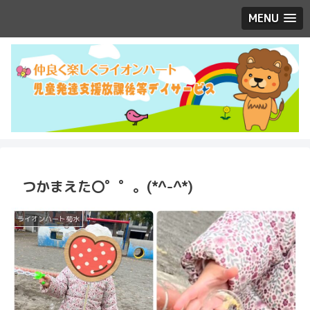
MENU
つかまえた〇゜゜。(*^-^*)
ライオンハート菊水