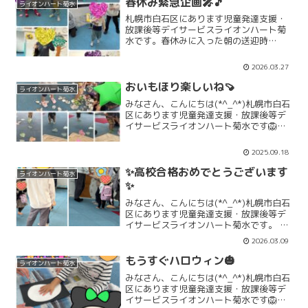
春休み緊急企画🎤🎵
ライオンハート菊水
札幌市白石区にあります児童発達支援・
放課後等デイサービスライオンハート菊
水です。春休みに入った朝の送迎時
に・・・👧「やりたいことがあるん
だ！！」👩「なに？」👧「みんなで歌っ
2026.03.27
たりダンスをしたりライヴがしたい♡」
やりたいことは大歓迎✨やりたいこ...
おいもほり楽しいね🍠
ライオンハート菊水
みなさん、こんにちは(*^_^*)札幌市白石
区にあります児童発達支援・放課後等デ
イサービスライオンハート菊水です🦁北
国では、いよいよ秋の気配がやって来ま
した💦秋を楽しもうと、おいもほりをし
2025.09.18
ましたよ🍠職員が、可愛いお芋や仲間た
ちを作ってくれま...
✨高校合格おめでとうございます
ライオンハート菊水
✨
みなさん、こんにちは(*^_^*)札幌市白石
区にあります児童発達支援・放課後等デ
イサービスライオンハート菊水です。 み
なさん、こんにちは(*^_^*) 札幌市白石
2026.03.09
区にあります児童発達支援・放課後等デ
イサービス ライオンハート菊水です。 中
もうすぐハロウィン🎃
ライオンハート菊水
学...
みなさん、こんにちは(*^_^*)札幌市白石
区にあります児童発達支援・放課後等デ
イサービスライオンハート菊水です🦁も