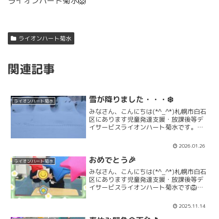
ライオンハート菊水🦁
ライオンハート菊水
関連記事
雪が降りました・・・❄️
ライオンハート菊水
みなさん、こんにちは(*^_^*)札幌市白石
区にあります児童発達支援・放課後等デ
イサービスライオンハート菊水です。こ
んなに頑張って、雪降らなくても良いの
に・・・みなさま、今日はお疲れ様でし
2026.01.26
た💦「1月活動」「1月お知らせ」「2月
活動」「2月お...
おめでとう🎉
ライオンハート菊水
みなさん、こんにちは(*^_^*)札幌市白石
区にあります児童発達支援・放課後等デ
イサービスライオンハート菊水です🦁こ
の画像は、みんなの前で表彰された時を
パチリ📸なんの表彰されたと思います
2025.11.14
か？トイレトレーニング卒業の表彰です
👏👏大好きな救急車...