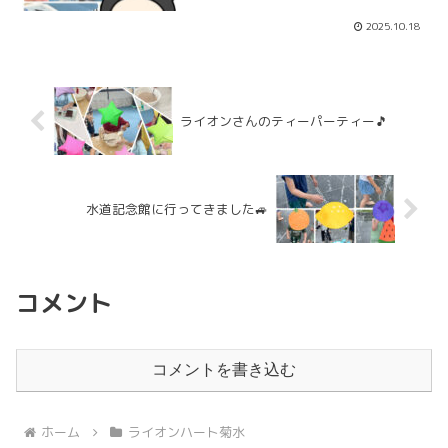
うすぐみんなが大好きなハロウィンです
ね🎃今月の製作のオバケも皆さんとても
2025.10.18
上手に作ってくれています👻可愛いオバ
ケに美味しいお菓...
ライオンさんのティーパーティー🎵
水道記念館に行ってきました🚙
コメント
コメントを書き込む
ホーム
ライオンハート菊水