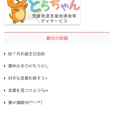
最近の投稿
🎂７月お誕生日会🎂
夏休みまで🍉もう少し
好きな言葉を探そう⭐
言葉を見つけよう🔍👀
夏🍉満喫中(*^-^*)