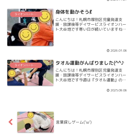
ームに別れて順番にボールを置いていき
先にビンゴになったチームの勝ちです!
身体を動かそう💃
(^^)!どこに置いたらいい...
ライオンハート大谷地
こんにちは！札幌市厚別区児童発達支
援・放課後等デイサービスライオンハー
ト大谷地です寒い日が続いていますね⛄
寒い時こそ身体を動かして温まっていき
たいですよね！「ダンスしたい！」お友
だちのリクエストでダンスタイムが始ま
りました🎶音楽に合わせて見...
2026.01.06
タオル運動がんばりました(^^♪
ライオンハート大谷地
こんにちは！札幌市厚別区児童発達支
援・放課後等デイサービスライオンハー
ト大谷地です今週は『タオル運動』のイ
ベント活動に取り組んできました✨タオ
ルリレーにタオル綱引き、タオル取り競
2025.09.06
争にタオル爆弾ゲーム等々、、、、タオ
ルを使ってたくさん身体を動...
言葉探しゲーム(‘ω’)