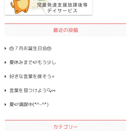
最近の投稿
🎂７月お誕生日会🎂
夏休みまで🍉もう少し
好きな言葉を探そう⭐
言葉を見つけよう🔍👀
夏🍉満喫中(*^-^*)
カテゴリー