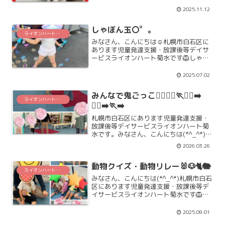
と、個人目標を決めます。ひとりで考え
2025.11.12
るのが難しい時は、職員と一緒に考える
んですよ(*^-^...
しゃぼん玉〇゜。
ライオンハート菊水
みなさん、こんにちは☺札幌市白石区に
あります児童発達支援・放課後等デイサ
ービスライオンハート菊水です🦁しゃぼ
ん玉をしましたよ🎵しゃぼん液に付けた
り、しゃぼん玉を飛ばしたり、楽しく遊
2025.07.02
んでいて、実は手先運動や、体の運動も
していますね(*^_^*...
みんなで鬼ごっこ🏃‍♀️🏃‍♂️🏃🏃‍♀️‍➡️
ライオンハート菊水
🏃‍♂️‍➡️🏃‍➡️
札幌市白石区にあります児童発達支援・
放課後等デイサービスライオンハート菊
水です。みなさん、こんにちは(*^_^*)先
日みんなで鬼ごっこをしました！！走っ
2026.03.26
て逃げる人、歩いて逃げる人、逃げ方は
みんなそれぞれ( *´艸｀)鬼さんから逃げ
動物クイズ・動物リレー🐰🐶🐈🐘
たかったり...
ライオンハート菊水
みなさん、こんにちは(*^_^*)札幌市白石
区にあります児童発達支援・放課後等デ
イサービスライオンハート菊水です🦁未
就園児さん全員集合の日に、動物クイズ
や動物リレーをしましたよ！！クイズで
2025.09.01
は想像しながら動物の名前を考えたり、