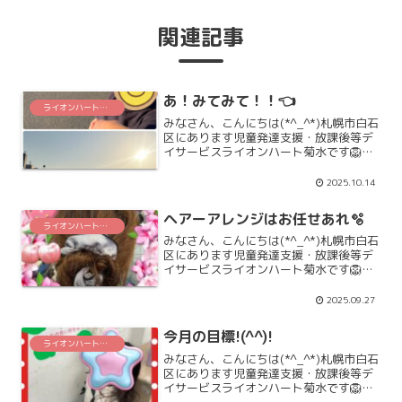
関連記事
あ！みてみて！！👈
ライオンハート菊水
みなさん、こんにちは(*^_^*)札幌市白石
区にあります児童発達支援・放課後等デ
イサービスライオンハート菊水です🦁お
散歩の時に、何かを見つけたようです…
「あ！みてみて！！」よく見てみると、
2025.10.14
カラスさんが仲良く集まっていました
(*^-^*)子ど...
ヘアーアレンジはお任せあれ🫧
ライオンハート菊水
みなさん、こんにちは(*^_^*)札幌市白石
区にあります児童発達支援・放課後等デ
イサービスライオンハート菊水です🦁小
学生男子が、ある日ある時、職員の髪を
触り始めました・・・しばらくする
2025.09.27
と！！「わぁ～！！ステキ！！」「見て
見て～！！」と素敵に...
今月の目標!(^^)!
ライオンハート菊水
みなさん、こんにちは(*^_^*)札幌市白石
区にあります児童発達支援・放課後等デ
イサービスライオンハート菊水です🦁毎
月ラインオンハート菊水みんなの目標