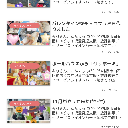
イサービスライオンハート菊水です。映
画「8番出口」ご覧になった方も多いと
思います。子どもたちも「8番出口」を
2026.03.02
話題にすることもあるんです。先月の雪
まつりで雪像にも...
バレンタイン🫶チョコサラミを作
ライオンハート菊水
りました
みなさん、こんにちは(*^_^*)札幌市白石
区にあります児童発達支援・放課後等デ
イサービスライオンハート菊水です。先
日の2/7（土）一足早いバレンタイン🫶
2026.02.09
チョコサラミを作りました🍫みんなで作
っとチョコサラミは、とっても美味しい
ボールハウスから「ヤッホー🎵」
バレンタインチ...
ライオンハート菊水
みなさん、こんにちは(*^_^*)札幌市白石
区にあります児童発達支援・放課後等デ
イサービスライオンハート菊水です🦁久
しぶりにボールハウスを楽しみました🎵
みんなで「ヤッホー🎵」と楽しそうです
2025.12.29
(*^-^*)この笑顔が来年も、たくさん見れ
ますよう...
11月がやって来た(*^-^*)
ライオンハート菊水
みなさん、こんにちは(*^_^*)札幌市白石
区にあります児童発達支援・放課後等デ
イサービスライオンハート菊水です🦁11
月になりました。今日は朝から雨が凄い
です☔ライオンハートの子どもたちはみ
2025.11.01