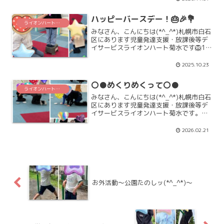
んな雨にも負けず元気いっぱいです！！
昨日の🎃ハロウ...
ハッピーバースデー！🎂🎉💐
ライオンハート菊水
みなさん、こんにちは(*^_^*)札幌市白石
区にあります児童発達支援・放課後等デ
イサービスライオンハート菊水です🦁10
月のお誕生日会をしましたよ！！主役に
みんなでインタビューかっこよく応えて
2025.10.23
くれました🎤素敵な１年になりますよう
に✨お誕生日会...
〇●めくりめくって〇●
ライオンハート菊水
みなさん、こんにちは(*^_^*)札幌市白石
区にあります児童発達支援・放課後等デ
イサービスライオンハート菊水です。、
巨大オセロひっくり返しゲームをしまし
たよ🎵一度ひっくり返すと、勢いがつい
2026.02.21
て、みんな上手にそして素早く、ひっく
り返していました...
お外活動～公園たのしッ(*^_^*)～