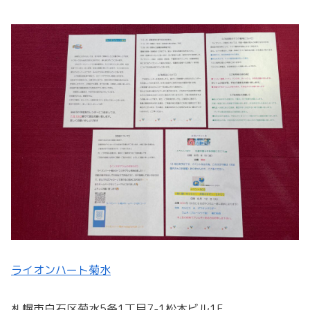
ライオンハート菊水
札幌市白石区菊水5条1丁目7-1松本ビル1F