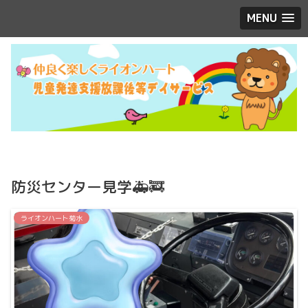
MENU
防災センター見学🚑🚒
ライオンハート菊水