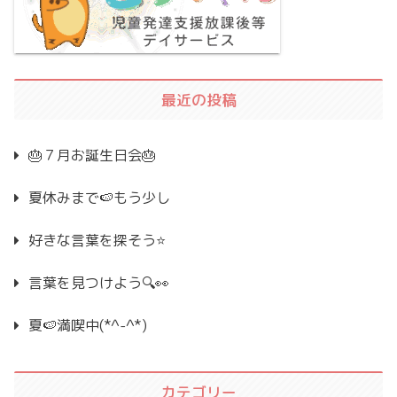
最近の投稿
🎂７月お誕生日会🎂
夏休みまで🍉もう少し
好きな言葉を探そう⭐
言葉を見つけよう🔍👀
夏🍉満喫中(*^-^*)
カテゴリー