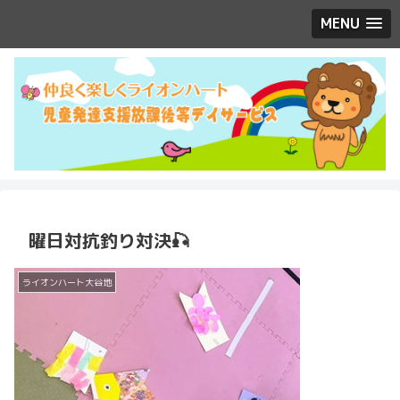
MENU
曜日対抗釣り対決🎣
ライオンハート大谷地