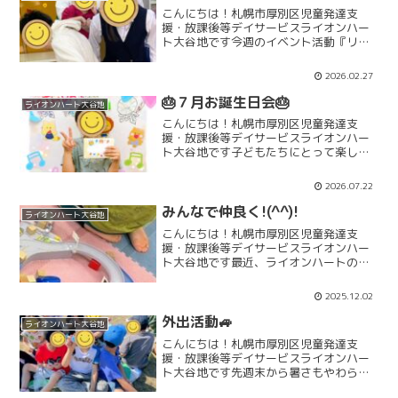
こんにちは！札幌市厚別区児童発達支
援・放課後等デイサービスライオンハー
ト大谷地です今週のイベント活動『リズ
ム遊び』はリズムに合わせてみんなで楽
しく身体を動かしています(^^♪【輪っか
2026.02.27
ジャンプ】や【9マスおにごっこ】等みん
なで合わせたり、1人...
🎂７月お誕生日会🎂
ライオンハート大谷地
こんにちは！札幌市厚別区児童発達支
援・放課後等デイサービスライオンハー
ト大谷地です子どもたちにとって楽しみ
な夏休みも、もうすぐですね🌻✨先週の
イベント【言葉をみつけよう】のほか
2026.07.22
に、誕生日会も行いました🎉みんなでお
祝いをした後は、主役のお友だ...
みんなで仲良く!(^^)!
ライオンハート大谷地
こんにちは！札幌市厚別区児童発達支
援・放課後等デイサービスライオンハー
ト大谷地です最近、ライオンハートのお
友だちの中でトミカ遊びがブームになっ
てきています🚙小さいお友だちが中心に
2025.12.02
遊んでいたのですが、小学生のお友だち
も工事現場を作ったりするこ...
外出活動🚙
ライオンハート大谷地
こんにちは！札幌市厚別区児童発達支
援・放課後等デイサービスライオンハー
ト大谷地です先週末から暑さもやわらい
で過ごしやすい日が続いていますね(^^♪