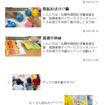
先週の12日㈯は北広島にある駄菓子屋さ
2025.07.14
んへ買い物体験に行った後、近くの公園
で遊んできました🚙久...
風船おばけ⁉👻
ライオンハート大谷地
こんにちは！札幌市厚別区児童発達支
援・放課後等デイサービスライオンハー
ト大谷地です外吹く風が涼しくなり秋を
感じられるようになってきたかと思いき
や日差しはまだまだ夏のように強く感じ
2025.09.16
る日が続いていますね体調を崩しやすい
時期です皆様、無理なさらず...
読書の秋📖
ライオンハート大谷地
こんにちは！札幌市厚別区児童発達支
援・放課後等デイサービスライオンハー
ト大谷地です今週のイベント活動は『読
書週間』です📖本を読んで読んで感じた
こと思ったこと等を書いていきます(^^♪
2025.10.08
あまり本を読まないお友だちもいます
が、イベント活動として取...
ダンスで体を動かそう♪
たくさん釣れた(*^▽^*)