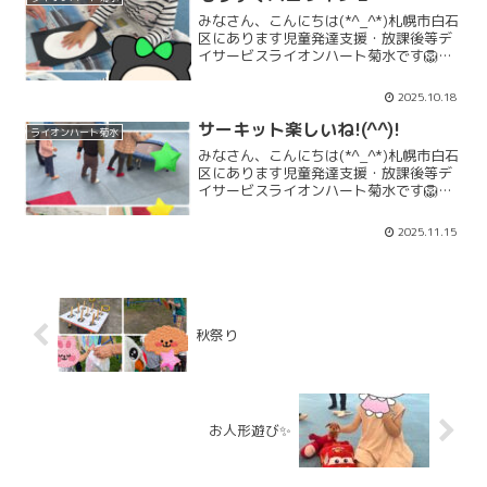
ボールハウスごと...
みなさん、こんにちは(*^_^*)札幌市白石
区にあります児童発達支援・放課後等デ
イサービスライオンハート菊水です🦁も
うすぐみんなが大好きなハロウィンです
ね🎃今月の製作のオバケも皆さんとても
2025.10.18
上手に作ってくれています👻可愛いオバ
ケに美味しいお菓...
サーキット楽しいね!(^^)!
ライオンハート菊水
みなさん、こんにちは(*^_^*)札幌市白石
区にあります児童発達支援・放課後等デ
イサービスライオンハート菊水です🦁み
んなの大好きな活動に、サーキットがあ
ります。特にすべり台やトランポリンが
2025.11.15
大人気なんですよ🎵「11月活動」「11月
お知らせ」ラ...
秋祭り
お人形遊び✨