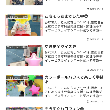
ごとに風の冷たさを感じる事が多くなっ
て来ました🍂来週には、いよいよ初雪が
2025.10.17
降るかも？と天気予報⛄💦子どもたち
は、変わらず元気い...
ごちそうさまでした🫶😋
ライオンハート菊水
みなさん、こんにちは(*^_^*)札幌市白石
区にあります児童発達支援・放課後等デ
イサービスライオンハート菊水です🦁お
友だちと一緒に食べるお弁当は楽しくっ
て美味しいですよね(*^-^*)「見てみて～
2025.12.12
🎵」お見事完食出来ました👏👏👏「12月
活動」...
交通安全クイズ🚥
ライオンハート菊水
みなさん、こんにちは(*^_^*)札幌市白石
区にあります児童発達支援・放課後等デ
イサービスライオンハート菊水です🦁今
回はみんなで、交通安全クイズをしまし
たよ！！信号の見方や横断歩道の歩き方
2025.11.18
をみんなで楽しく学びました(*^-^*)「11
月活動...
カラーボールハウスで楽しく学習
ライオンハート菊水
🎵
みなさん、こんにちは(*^_^*)札幌市白石
区にあります児童発達支援・放課後等デ
イサービスライオンハート菊水です🦁今
回は、カラーボールハウスで、色の学習
2025.07.19
をしましたよ！！みどり色のカラーボー
ルをハウスの中に入れてみよう🎵カラー
もうすぐハロウィン🎃
ライオンハート菊水