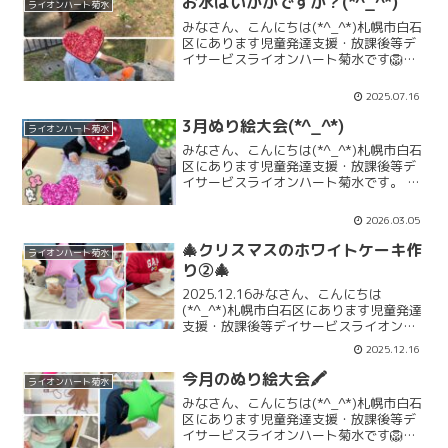
お水はいかがですか？(*^_^*)
ライオンハート菊水
みなさん、こんにちは(*^_^*)札幌市白石
区にあります児童発達支援・放課後等デ
イサービスライオンハート菊水です🦁お
天気の良かった暑い日に、みんなで公園
に行って、お砂場遊びをしました。お片
2025.07.16
付けの時、ハトさんに、お水はいかかで
すか？暑い日だっ...
3月ぬり絵大会(*^_^*)
ライオンハート菊水
みなさん、こんにちは(*^_^*)札幌市白石
区にあります児童発達支援・放課後等デ
イサービスライオンハート菊水です。 み
なさん、こんにちは(*^_^*) 札幌市白石
区にあります児童発達支援・放課後等デ
2026.03.05
イサービス ライオンハート菊水です。 ３
月...
🎄クリスマスのホワイトケーキ作
ライオンハート菊水
り②🎄
2025.12.16みなさん、こんにちは
(*^_^*)札幌市白石区にあります児童発達
支援・放課後等デイサービスライオンハ
ート菊水です🦁12/13（土）🎄クリスマ
2025.12.16
スのホワイトケーキを作ろう🎄を行いま
した。美味しそうにケーキを食べる可愛
今月のぬり絵大会🖍
ライオンハート菊水
い姿に、...
みなさん、こんにちは(*^_^*)札幌市白石
区にあります児童発達支援・放課後等デ
イサービスライオンハート菊水です🦁毎