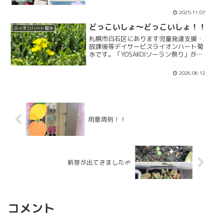
月ぬり絵大会実施中です！！今月は、き
のこ🍄のぬり絵です(*^-^*)「11月活動」
2025.11.07
「11月お知らせ」ライオンハート菊水札
幌市...
どっこいしょ～どっこいしょ！！
ライオンハート菊水
札幌市白石区にあります児童発達支援・
放課後等デイサービスライオンハート菊
水です。「YOSAKOIソーラン祭り」が始
まりました！！札幌市内で、「YOSAKOI
ソーラン祭り」のチームの皆さまをお見
2026.06.12
かけする事も多くなりました。子どもた
ちにも「YO...
用意周到！！
新芽が出てきました🌱
コメント