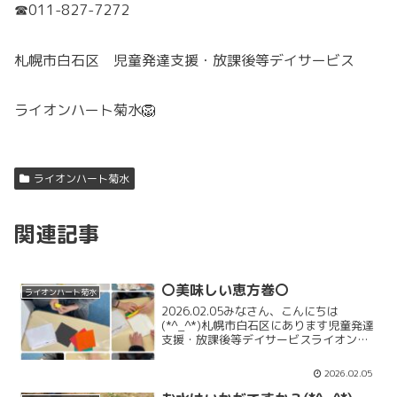
☎011-827-7272
札幌市白石区 児童発達支援・放課後等デイサービス
ライオンハート菊水🦁
ライオンハート菊水
関連記事
〇美味しい恵方巻〇
ライオンハート菊水
2026.02.05みなさん、こんにちは
(*^_^*)札幌市白石区にあります児童発達
支援・放課後等デイサービスライオンハ
ート菊水です。みなさん上手に恵方巻を
作りました^o^とってもおいしそうです
2026.02.05
😋‼️「2月活動」「2月お知らせ」ライオ
ンハー...