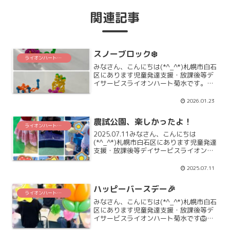
関連記事
スノーブロック❄️
ライオンハート菊水
みなさん、こんにちは(*^_^*)札幌市白石
区にあります児童発達支援・放課後等デ
イサービスライオンハート菊水です。最
近のライオンハート菊水でのブームにな
りつつある玩具のご紹介です🎵その名も
2026.01.23
「スノーブロック❄️」なんと、ガチャガ
チャにも登場し...
農試公園、楽しかったよ！
ライオンハート菊水
2025.07.11みなさん、こんにちは
(*^_^*)札幌市白石区にあります児童発達
支援・放課後等デイサービスライオンハ
ート菊水です🦁札幌市西区の農試公園に
お出かけしました！水遊びできるお池
2025.07.11
も、たくさんの遊具もあって、ぜんぶぜ
ーんぶ遊びたく...
ハッピーバースデー🎉
ライオンハート菊水
みなさん、こんにちは(*^_^*)札幌市白石
区にあります児童発達支援・放課後等デ
イサービスライオンハート菊水です🦁お
誕生日をお祝いされるのも、お祝いする