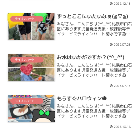
のもとても嬉しい気持になりますね(*^-
2025.12.13
^*)この日は職員のお誕生日でした！！み
んなで自...
ずっとここにいたいなぁ(≧▽≦)
ライオンハート菊水
みなさん、こんにちは(*^_^*)札幌市白石
区にあります児童発達支援・放課後等デ
イサービスライオンハート菊水です🦁連
日、暑い日が続いていますね😅水遊びは
大人気！！ずっとここにいたいなぁ
2025.07.23
(≧▽≦)気持ちは、とってもわかりますね
💦「7月活動」「...
お水はいかがですか？(*^_^*)
ライオンハート菊水
みなさん、こんにちは(*^_^*)札幌市白石
区にあります児童発達支援・放課後等デ
イサービスライオンハート菊水です🦁お
天気の良かった暑い日に、みんなで公園
に行って、お砂場遊びをしました。お片
2025.07.16
付けの時、ハトさんに、お水はいかかで
すか？暑い日だっ...
もうすぐハロウィン🎃
ライオンハート菊水
みなさん、こんにちは(*^_^*)札幌市白石
区にあります児童発達支援・放課後等デ
イサービスライオンハート菊水です🦁も
うすぐみんなが大好きなハロウィンです
ね🎃今月の製作のオバケも皆さんとても
2025.10.18
上手に作ってくれています👻可愛いオバ
ケに美味しいお菓...